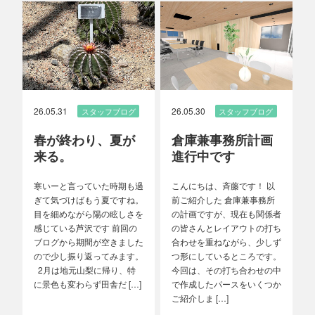
26.05.31
26.05.30
スタッフブログ
スタッフブログ
春が終わり、夏が
倉庫兼事務所計画
来る。
進行中です
寒いーと言っていた時期も過
こんにちは、斉藤です！ 以
ぎて気づけばもう夏ですね。
前ご紹介した 倉庫兼事務所
目を細めながら陽の眩しさを
の計画ですが、現在も関係者
感じている芦沢です 前回の
の皆さんとレイアウトの打ち
ブログから期間が空きました
合わせを重ねながら、少しず
ので少し振り返ってみます。
つ形にしているところです。
2月は地元山梨に帰り、特
今回は、その打ち合わせの中
に景色も変わらず田舎だ […]
で作成したパースをいくつか
ご紹介しま […]