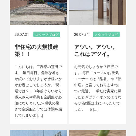
26.07.31
26.07.24
スタッフブログ
スタッフブログ
非住宅の大規模建
アツい。アツい。
築！！
これはアツイ。
こんにちは。工務部の窪田で
お元気でしょうか？芦沢で
す。 毎日毎日、危険な暑さ
す。 毎日ニュースのお天気
が続いておりますが皆様いか
コーナーでは『酷暑』や『熱
がお過ごしでしょうか。 現
中症』と言っておりますね。
場では２、３年前ぐらいから
つい最近、一瞬だけ実家に帰
職人さんや私共も空調服が必
ったときはライオンのような
須になりましたが 現状の暑
モサ猫2匹は床にぺったりで
さで空調服だけでは体調を崩
した。 & […]
してしまいま […]