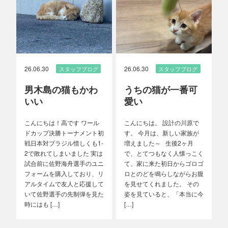
26.06.30
26.06.30
スタッフブログ
スタッフブログ
男木島の猫もかわ
うちの猫が一番可
いい
愛い
こんにちは！高です ワール
こんにちは。 設計の川原で
ドカップ決勝トーナメント初
す。 今月は、新しい家族が
戦日本対ブラジル惜しくも1-
増えました～ 生後2ヶ月
2で敗れてしまいました 実は
で、とてつもなく人懐っこく
試合前に佐野海舟選手のユニ
て、家に来た初日からゴロゴ
フォームを購入しており、リ
ロとのどを鳴らしながらお腹
アルタイムで友人と応援して
を見せてくれました。 その
いて佐野選手の先制弾を見た
姿を見ていると、「本当に今
時にはも […]
[…]