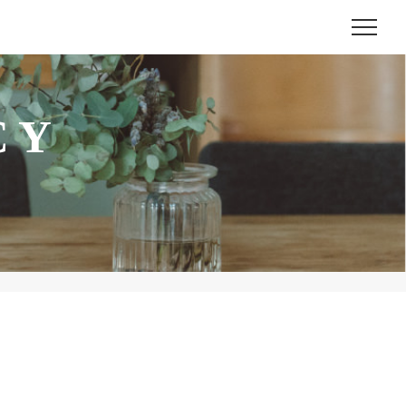
メニ
CY