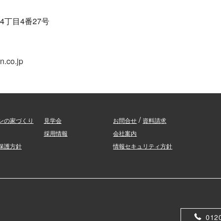
丁目4番27号
n.co.jp
/
ンの家づくり
見学会
お問合せ
資料請求
採用情報
会社案内
保護方針
情報セキュリティ方針
012