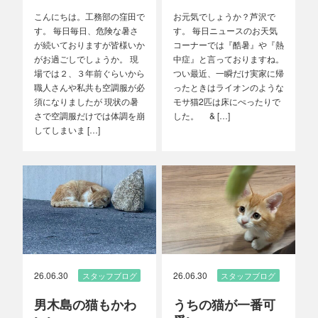
こんにちは。工務部の窪田で
お元気でしょうか？芦沢で
す。 毎日毎日、危険な暑さ
す。 毎日ニュースのお天気
が続いておりますが皆様いか
コーナーでは『酷暑』や『熱
がお過ごしでしょうか。 現
中症』と言っておりますね。
場では２、３年前ぐらいから
つい最近、一瞬だけ実家に帰
職人さんや私共も空調服が必
ったときはライオンのような
須になりましたが 現状の暑
モサ猫2匹は床にぺったりで
さで空調服だけでは体調を崩
した。 & […]
してしまいま […]
26.06.30
26.06.30
スタッフブログ
スタッフブログ
男木島の猫もかわ
うちの猫が一番可