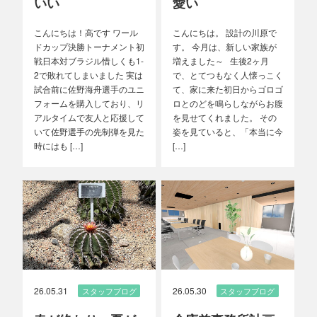
いい
愛い
こんにちは！高です ワール
こんにちは。 設計の川原で
ドカップ決勝トーナメント初
す。 今月は、新しい家族が
戦日本対ブラジル惜しくも1-
増えました～ 生後2ヶ月
2で敗れてしまいました 実は
で、とてつもなく人懐っこく
試合前に佐野海舟選手のユニ
て、家に来た初日からゴロゴ
フォームを購入しており、リ
ロとのどを鳴らしながらお腹
アルタイムで友人と応援して
を見せてくれました。 その
いて佐野選手の先制弾を見た
姿を見ていると、「本当に今
時にはも […]
[…]
26.05.31
26.05.30
スタッフブログ
スタッフブログ