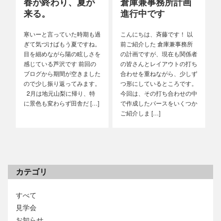
春が終わり、夏が
倉庫兼事務所計画
来る。
進行中です
寒いーと言っていた時期も過
こんにちは、斉藤です！ 以
ぎて気づけばもう夏ですね。
前ご紹介した 倉庫兼事務所
目を細めながら陽の眩しさを
の計画ですが、現在も関係者
感じている芦沢です 前回の
の皆さんとレイアウトの打ち
ブログから期間が空きました
合わせを重ねながら、少しず
ので少し振り返ってみます。
つ形にしているところです。
2月は地元山梨に帰り、特
今回は、その打ち合わせの中
に景色も変わらず田舎だ […]
で作成したパースをいくつか
ご紹介しま […]
カテゴリ
すべて
見学会
お知らせ