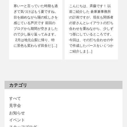
寒いーと言っていた時期も過
こんにちは、斉藤です！ 以
ぎて気づけばもう夏ですね。
前ご紹介した 倉庫兼事務所
目を細めながら陽の眩しさを
の計画ですが、現在も関係者
感じている芦沢です 前回の
の皆さんとレイアウトの打ち
ブログから期間が空きました
合わせを重ねながら、少しず
ので少し振り返ってみます。
つ形にしているところです。
2月は地元山梨に帰り、特
今回は、その打ち合わせの中
に景色も変わらず田舎だ […]
で作成したパースをいくつか
ご紹介しま […]
カテゴリ
すべて
見学会
お知らせ
イベント
スタッフブログ