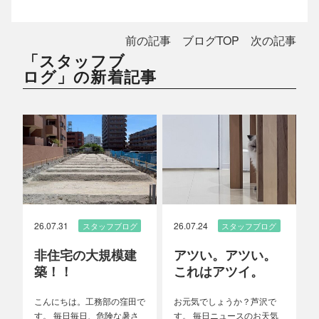
前の記事
ブログTOP
次の記事
「スタッフブ
ログ」の新着記事
26.07.31
26.07.24
スタッフブログ
スタッフブログ
非住宅の大規模建
アツい。アツい。
築！！
これはアツイ。
こんにちは。工務部の窪田で
お元気でしょうか？芦沢で
す。 毎日毎日、危険な暑さ
す。 毎日ニュースのお天気