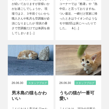
が続いておりますが皆様いか
コーナーでは『酷暑』や『熱
がお過ごしでしょうか。 現
中症』と言っておりますね。
場では２、３年前ぐらいから
つい最近、一瞬だけ実家に帰
職人さんや私共も空調服が必
ったときはライオンのような
須になりましたが 現状の暑
モサ猫2匹は床にぺったりで
さで空調服だけでは体調を崩
した。 & […]
してしまいま […]
26.06.30
26.06.30
スタッフブログ
スタッフブログ
男木島の猫もかわ
うちの猫が一番可
いい
愛い
こんにちは！高です ワール
こんにちは。 設計の川原で