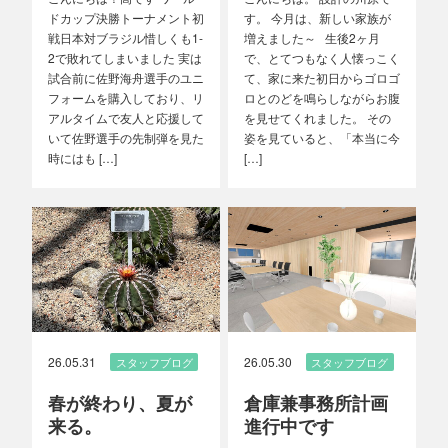
ドカップ決勝トーナメント初
す。 今月は、新しい家族が
戦日本対ブラジル惜しくも1-
増えました～ 生後2ヶ月
2で敗れてしまいました 実は
で、とてつもなく人懐っこく
試合前に佐野海舟選手のユニ
て、家に来た初日からゴロゴ
フォームを購入しており、リ
ロとのどを鳴らしながらお腹
アルタイムで友人と応援して
を見せてくれました。 その
いて佐野選手の先制弾を見た
姿を見ていると、「本当に今
時にはも […]
[…]
26.05.31
26.05.30
スタッフブログ
スタッフブログ
春が終わり、夏が
倉庫兼事務所計画
来る。
進行中です