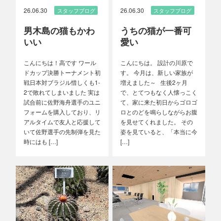
26.06.30
26.06.30
スタッフブログ
スタッフブログ
男木島の猫もかわ
うちの猫が一番可
いい
愛い
こんにちは！高です ワール
こんにちは。 設計の川原で
ドカップ決勝トーナメント初
す。 今月は、新しい家族が
戦日本対ブラジル惜しくも1-
増えました～ 生後2ヶ月
2で敗れてしまいました 実は
で、とてつもなく人懐っこく
試合前に佐野海舟選手のユニ
て、家に来た初日からゴロゴ
フォームを購入しており、リ
ロとのどを鳴らしながらお腹
アルタイムで友人と応援して
を見せてくれました。 その
いて佐野選手の先制弾を見た
姿を見ていると、「本当に今
時にはも […]
[…]