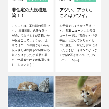
非住宅の大規模建
アツい。アツい。
築！！
これはアツイ。
こんにちは。工務部の窪田で
お元気でしょうか？芦沢で
す。 毎日毎日、危険な暑さ
す。 毎日ニュースのお天気
が続いておりますが皆様いか
コーナーでは『酷暑』や『熱
がお過ごしでしょうか。 現
中症』と言っておりますね。
場では２、３年前ぐらいから
つい最近、一瞬だけ実家に帰
職人さんや私共も空調服が必
ったときはライオンのような
須になりましたが 現状の暑
モサ猫2匹は床にぺったりで
さで空調服だけでは体調を崩
した。 & […]
してしまいま […]