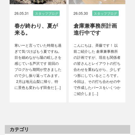
26.05.31
26.05.30
スタッフブログ
スタッフブログ
春が終わり、夏が
倉庫兼事務所計画
来る。
進行中です
寒いーと言っていた時期も過
こんにちは、斉藤です！ 以
ぎて気づけばもう夏ですね。
前ご紹介した 倉庫兼事務所
目を細めながら陽の眩しさを
の計画ですが、現在も関係者
感じている芦沢です 前回の
の皆さんとレイアウトの打ち
ブログから期間が空きました
合わせを重ねながら、少しず
ので少し振り返ってみます。
つ形にしているところです。
2月は地元山梨に帰り、特
今回は、その打ち合わせの中
に景色も変わらず田舎だ […]
で作成したパースをいくつか
ご紹介しま […]
カテゴリ