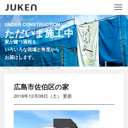
メニ
UNDER CONSTRUCTION
ただいま施工中
家が建つ過程を、
いろいろな現場と角度から
お届けします。
Home
ただいま施工中
広島市佐伯区の家
>
>
広島市佐伯区の家
2018年12月08日（土） 更新