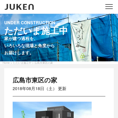
メニ
UNDER CONSTRUCTION
ただいま施工中
家が建つ過程を、
いろいろな現場と角度から
お届けします。
Home
ただいま施工中
広島市東区の家
>
>
広島市東区の家
2018年08月18日（土） 更新