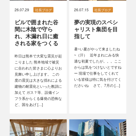
26.07.29
26.07.15
社長ブログ
社長ブログ
ビルで囲まれた谷
夢の実現のスペシ
間に木陰で守ら
ャリスト集団を目
れ、木漏れ日に癒
指して
される家をつくる
暑~い夏がやって来ましたね
~（汗） 近年まれにみる快
昨日は熊本で大変な震災が起
適な初夏でしたが。。。ここ
こりました 熊本地域で被災
からは気をつけないとですね
に合われた皆さまに心よりお
ー 現場で仕事をしてくれて
見舞い申し上げます。 この
いる皆様は特に気を付けてく
度の震災は大きな揺れによる
ださいね さて、7月の […]
建物の耐震化といった教訓に
加えて ガス？等、設備イン
フラ系からくる爆発の恐怖な
ど、国をあげ […]