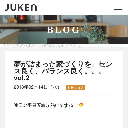
メニ
BLOG
Home
ブログ
社長ブログ
夢が詰まった家づくりを、センス良く、バランス良く。。。 vol.2
>
>
>
夢が詰まった家づくりを、セン
ス良く、バランス良く。。。
vol.2
2018年02月14日（水）
社長ブログ
連日の平昌五輪が熱いですねー