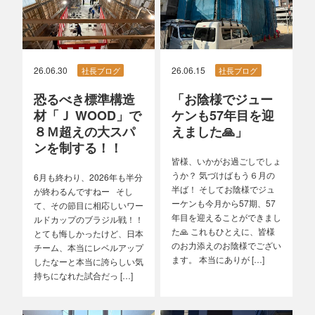
26.06.30
26.06.15
社長ブログ
社長ブログ
恐るべき標準構造
「お陰様でジュー
材「Ｊ WOOD」で
ケンも57年目を迎
８Ｍ超えの大スパ
えました🙏」
ンを制する！！
皆様、いかがお過ごしでしょ
うか？ 気づけばもう６月の
6月も終わり、2026年も半分
半ば！ そしてお陰様でジュ
が終わるんですねー そし
ーケンも今月から57期、57
て、その節目に相応しいワー
年目を迎えることができまし
ルドカップのブラジル戦！！
た🙏 これもひとえに、皆様
とても悔しかったけど、日本
のお力添えのお陰様でござい
チーム、本当にレベルアップ
ます。 本当にありが […]
したなーと本当に誇らしい気
持ちになれた試合だっ […]