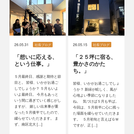
26.05.31
26.05.15
社長ブログ
社長ブログ
「想いに応える、
「２５坪に宿る、
という仕事。」
豊かさのかた
ち。」
５月最終日、感謝と期待と節
目と。 皆様、いかがお過ご
皆様、いかがお過ごしでしょ
しでしょうか？ ５月もいよ
うか？ 新緑が眩しく、風が
いよ最終日。 今月もあっと
心地よい季節になりました
いう間に過ぎていく感じがし
ね。 気づけば５月も半ば。
ますが、 嬉しい出来事が重
今回は、５月前半に心に残っ
なった５月後半でしたので、
た場面を綴らせていただきま
綴らせていただきます。 ま
す。 ５月初旬と言えばＧＷ
ず、南区北大 […]
ですが、正 […]