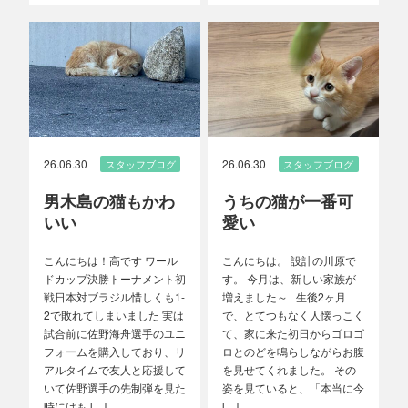
26.06.30
26.06.30
スタッフブログ
スタッフブログ
男木島の猫もかわ
うちの猫が一番可
いい
愛い
こんにちは！高です ワール
こんにちは。 設計の川原で
ドカップ決勝トーナメント初
す。 今月は、新しい家族が
戦日本対ブラジル惜しくも1-
増えました～ 生後2ヶ月
2で敗れてしまいました 実は
で、とてつもなく人懐っこく
試合前に佐野海舟選手のユニ
て、家に来た初日からゴロゴ
フォームを購入しており、リ
ロとのどを鳴らしながらお腹
アルタイムで友人と応援して
を見せてくれました。 その
いて佐野選手の先制弾を見た
姿を見ていると、「本当に今
時にはも […]
[…]