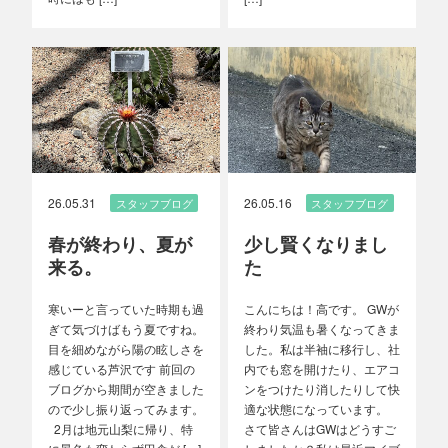
26.05.31
26.05.16
スタッフブログ
スタッフブログ
春が終わり、夏が
少し賢くなりまし
来る。
た
寒いーと言っていた時期も過
こんにちは！高です。 GWが
ぎて気づけばもう夏ですね。
終わり気温も暑くなってきま
目を細めながら陽の眩しさを
した。私は半袖に移行し、社
感じている芦沢です 前回の
内でも窓を開けたり、エアコ
ブログから期間が空きました
ンをつけたり消したりして快
ので少し振り返ってみます。
適な状態になっています。
2月は地元山梨に帰り、特
さて皆さんはGWはどうすご