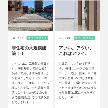
26.07.31
26.07.24
スタッフブログ
スタッフブログ
非住宅の大規模建
アツい。アツい。
築！！
これはアツイ。
こんにちは。工務部の窪田で
お元気でしょうか？芦沢で
す。 毎日毎日、危険な暑さ
す。 毎日ニュースのお天気
が続いておりますが皆様いか
コーナーでは『酷暑』や『熱
がお過ごしでしょうか。 現
中症』と言っておりますね。
場では２、３年前ぐらいから
つい最近、一瞬だけ実家に帰
職人さんや私共も空調服が必
ったときはライオンのような
須になりましたが 現状の暑
モサ猫2匹は床にぺったりで
さで空調服だけでは体調を崩
した。 & […]
してしまいま […]