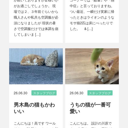
がお過ごしでしょうか。 現
中症』と言っておりますね。
場では２、３年前ぐらいから
つい最近、一瞬だけ実家に帰
職人さんや私共も空調服が必
ったときはライオンのような
須になりましたが 現状の暑
モサ猫2匹は床にぺったりで
さで空調服だけでは体調を崩
した。 & […]
してしまいま […]
26.06.30
26.06.30
スタッフブログ
スタッフブログ
男木島の猫もかわ
うちの猫が一番可
いい
愛い
こんにちは！高です ワール
こんにちは。 設計の川原で