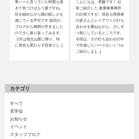
寒いーと言っていた時期も過
こんにちは、斉藤です！ 以
ぎて気づけばもう夏ですね。
前ご紹介した 倉庫兼事務所
目を細めながら陽の眩しさを
の計画ですが、現在も関係者
感じている芦沢です 前回の
の皆さんとレイアウトの打ち
ブログから期間が空きました
合わせを重ねながら、少しず
ので少し振り返ってみます。
つ形にしているところです。
2月は地元山梨に帰り、特
今回は、その打ち合わせの中
に景色も変わらず田舎だ […]
で作成したパースをいくつか
ご紹介しま […]
カテゴリ
すべて
見学会
お知らせ
イベント
スタッフブログ