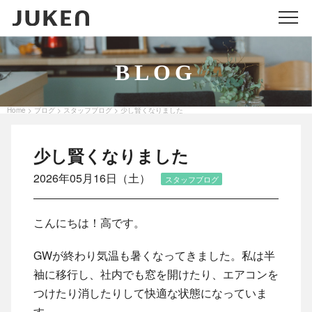
メニ
BLOG
Home
ブログ
スタッフブログ
少し賢くなりました
>
>
>
少し賢くなりました
2026年05月16日（土）
スタッフブログ
こんにちは！高です。
GWが終わり気温も暑くなってきました。私は半
袖に移行し、社内でも窓を開けたり、エアコンを
つけたり消したりして快適な状態になっていま
す。