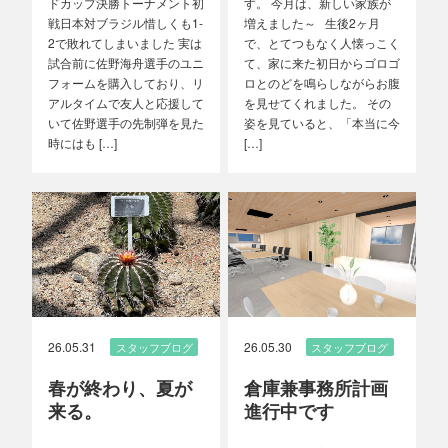
ドカップ決勝トーナメント初
す。 今月は、新しい家族が
戦日本対ブラジル惜しくも1-
増えました～ 生後2ヶ月
2で敗れてしまいました 実は
で、とてつもなく人懐っこく
試合前に佐野海舟選手のユニ
て、家に来た初日からゴロゴ
フォームを購入しており、リ
ロとのどを鳴らしながらお腹
アルタイムで友人と応援して
を見せてくれました。 その
いて佐野選手の先制弾を見た
姿を見ていると、「本当に今
時にはも […]
[…]
26.05.31
26.05.30
スタッフブログ
スタッフブログ
春が終わり、夏が
倉庫兼事務所計画
来る。
進行中です