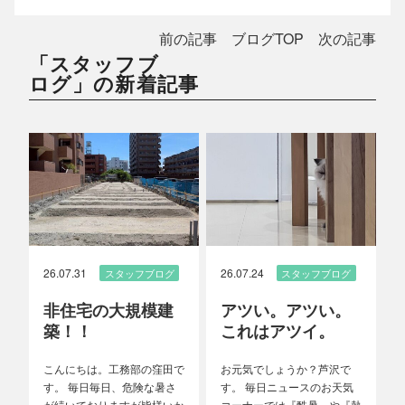
前の記事
ブログTOP
次の記事
「スタッフブ
ログ」の新着記事
26.07.31
26.07.24
スタッフブログ
スタッフブログ
非住宅の大規模建
アツい。アツい。
築！！
これはアツイ。
こんにちは。工務部の窪田で
お元気でしょうか？芦沢で
す。 毎日毎日、危険な暑さ
す。 毎日ニュースのお天気
が続いておりますが皆様いか
コーナーでは『酷暑』や『熱