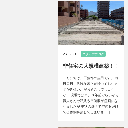
26.07.31
スタッフブログ
非住宅の大規模建築！！
こんにちは。工務部の窪田です。 毎
日毎日、危険な暑さが続いておりま
すが皆様いかがお過ごしでしょう
か。 現場では２、３年前ぐらいから
職人さんや私共も空調服が必須にな
りましたが 現状の暑さで空調服だけ
では体調を崩してしまいま […]