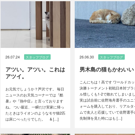
26.07.24
26.06.30
スタッフブログ
スタッフブログ
アツい。アツい。これは
男木島の猫もかわいい
アツイ。
こんにちは！高です ワールドカッ
決勝トーナメント初戦日本対ブラ
お元気でしょうか？芦沢です。 毎日
ル惜しくも1-2で敗れてしまいま
ニュースのお天気コーナーでは『酷
実は試合前に佐野海舟選手のユニ
暑』や『熱中症』と言っております
ォームを購入しており、リアルタ
ね。 つい最近、一瞬だけ実家に帰っ
ムで友人と応援していて佐野選手
たときはライオンのようなモサ猫2匹
先制弾を見た時にはも […]
は床にぺったりでした。 & […]