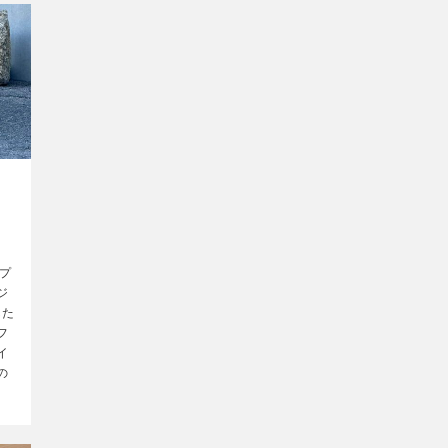
プ
ジ
した
フ
イ
の