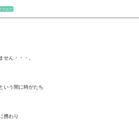
フブログ
ません・・・。
という間に時がたち
に携わり