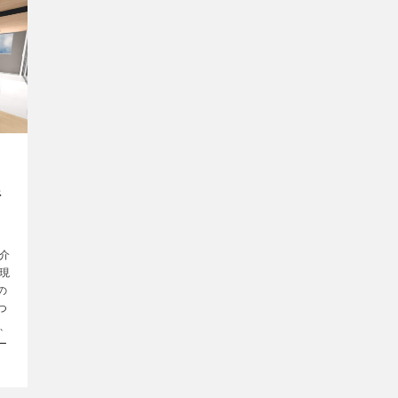
行
介
現
の
つ
、
ー