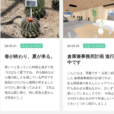
26.05.31
26.05.30
スタッフブログ
スタッフブログ
春が終わり、夏が来る。
倉庫兼事務所計画 進
中です
寒いーと言っていた時期も過ぎて気
づけばもう夏ですね。 目を細めなが
こんにちは、斉藤です！ 以前ご紹
ら陽の眩しさを感じている芦沢です
した 倉庫兼事務所の計画ですが、
前回のブログから期間が空きました
在も関係者の皆さんとレイアウト
ので少し振り返ってみます。 2月は
打ち合わせを重ねながら、少しず
地元山梨に帰り、特に景色も変わら
形にしているところです。 今回は
ず田舎だ […]
その打ち合わせの中で作成したパ
スをいくつかご紹介しま […]